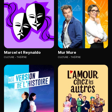
Marcel et Reynaldo
Mur Mure
CULTURE
THÉÂTRE
CULTURE
THÉÂTRE