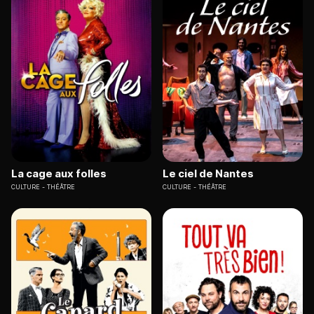
La cage aux folles
Le ciel de Nantes
CULTURE
THÉÂTRE
CULTURE
THÉÂTRE