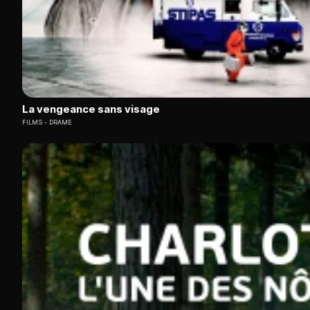
La vengeance sans visage
FILMS
DRAME