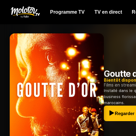
Programme TV
TV en direct
R
Goutte d
Bientôt dispon
Films en stream
Installé dans le 
business floriss
marocains.
Regarder