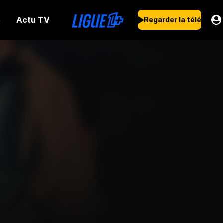
Actu TV
s
Regarder la télé