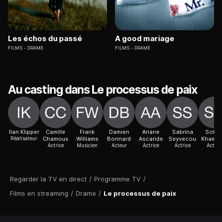
Les échos du passé
A good mariage
FILMS
DRAME
FILMS
DRAME
Au casting dans Le processus de paix
Ilan Klipper
Camille
Frank
Damien
Ariane
Sabrina
Sofia
Réalisateur
Chamoux
Williams
Bonnard
Ascaride
Seyvecou
Khamm
Actrice
Musicien
Acteur
Actrice
Actrice
Acteur
Regarder la TV en direct
/
Programme TV
/
Films en streaming
/
Drame
/
Le processus de paix