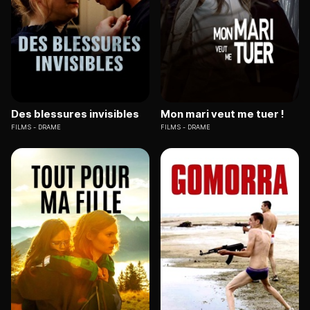
Des blessures invisibles
Mon mari veut me tuer !
FILMS
DRAME
FILMS
DRAME