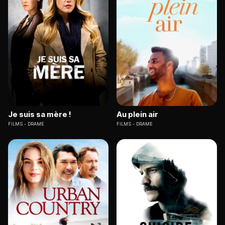
Je suis sa mère !
Au plein air
FILMS
DRAME
FILMS
DRAME