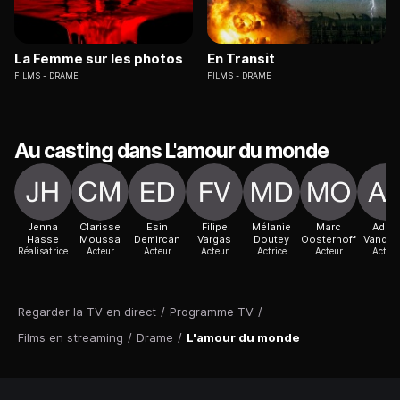
La Femme sur les photos
En Transit
FILMS
DRAME
FILMS
DRAME
Au casting dans L'amour du monde
Jenna
Clarisse
Esin
Filipe
Mélanie
Marc
Adèle
Hasse
Moussa
Demircan
Vargas
Doutey
Oosterhoff
Vandro
Réalisatrice
Acteur
Acteur
Acteur
Actrice
Acteur
Acteur
Regarder la TV en direct
/
Programme TV
/
Films en streaming
/
Drame
/
L'amour du monde