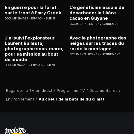
En guerre pour la forêt :
Ce généticien essaie de
sur le front à Fairy Creek
décarboner la filière
cacao en Guyane
DOCUMENTAIRES
ENVIRONNEMENT
DOCUMENTAIRES
ENVIRONNEMENT
J'ai suivi l'explorateur
Avec le photographe des
Laurent Ballesta,
neiges sur les traces du
photographe sous-marin,
roi de la montagne
pour sa mission au bout
DOCUMENTAIRES
ENVIRONNEMENT
du monde
DOCUMENTAIRES
ENVIRONNEMENT
Regarder la TV en direct
/
Programme TV
/
Documentaires
/
Environnement
/
Au coeur de la bataille du climat