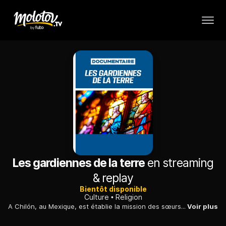
Les gardiennes de la terre
en streaming
& replay
Bientôt disponible
Culture
Religion
A Chilón, au Mexique, est établie la mission des sœurs du Divin Pasteur. La région est très pauvre et la famine y sévit. A travers leurs ateliers Les Gardiens de la terre, les sœurs tentent de nourrir les familles et de protéger la nature. Elles doivent faire face aux attaques des narcos et des militaires, au péril de leur vie, mais elles ne peuvent s'arrêter, car elles sont le seul espoir de ces enfants indiens Tseltal dans la pauvreté absolue.
Voir plus