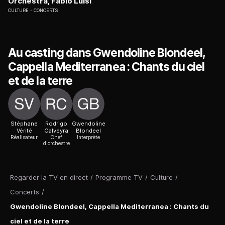
Orchestra, Fabio Luisi
CULTURE
CONCERTS
Au casting dans Gwendoline Blondeel,
Cappella Mediterranea : Chants du ciel
et de la terre
Stéphane
Rodrigo
Gwendoline
Vérité
Calveyra
Blondeel
Réalisateur
Chef
Interprète
d'orchestre
Regarder la TV en direct
/
Programme TV
/
Culture
/
Concerts
/
Gwendoline Blondeel, Cappella Mediterranea : Chants du
ciel et de la terre