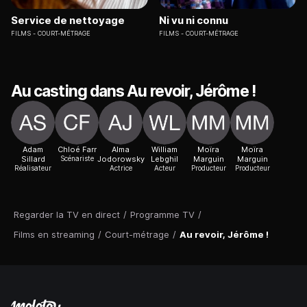
Service de nettoyage
Ni vu ni connu
FILMS
COURT-MÉTRAGE
FILMS
COURT-MÉTRAGE
Au casting dans Au revoir, Jérôme !
Adam
Chloé Farr
Alma
William
Moïra
Moïra
Sillard
Scénariste
Jodorowsky
Lebghil
Marguin
Marguin
Réalisateur
Actrice
Acteur
Producteur
Producteur
Regarder la TV en direct
/
Programme TV
/
Films en streaming
/
Court-métrage
/
Au revoir, Jérôme !