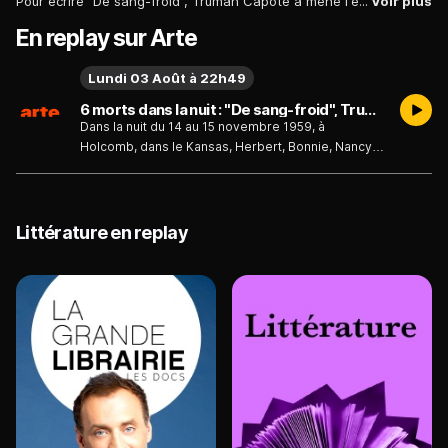
Pour écrire "De sang-froid", Truman Capote a mené l'enquête cinq ans durant au Kansas sur un quadruple meurtre et recueilli les confidences de ses deux auteurs.
Voir plus
En replay sur Arte
Lundi 03 Août à 22h49
6 morts dans la nuit : "De sang-froid", Truman Capote
Dans la nuit du 14 au 15 novembre 1959, à
Holcomb, dans le Kansas, Herbert, Bonnie, Nancy
et Kenyon Clutter, membres d'une famille de
fermiers, ont été assassinés à leur domicile.
Truman Capote a découvert ce fait divers dans le
New York Times. Quelques mois plus tard, lorsque
Littérature en replay
Perry Smith et Richard "Dick" Hickock, les tueurs,
sont arrêtés, Capote leur rend visite en prison et
recueille leurs confidences.