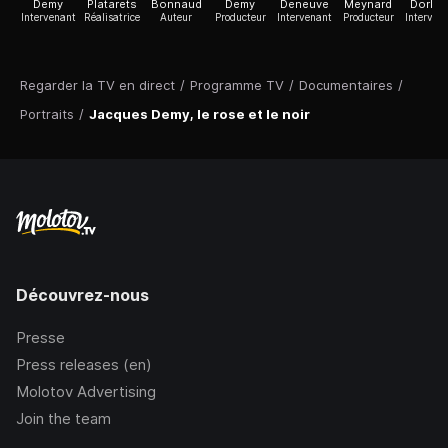
Demy
Platarets
Bonnaud
Demy
Deneuve
Meynard
Dorléa
Intervenant
Réalisatrice
Auteur
Producteur
Intervenant
Producteur
Interven
Regarder la TV en direct
/
Programme TV
/
Documentaires
/
Portraits
/
Jacques Demy, le rose et le noir
Découvrez-nous
Presse
Press releases (en)
Molotov Advertising
Join the team