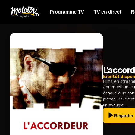
Programme TV
TV en direct
R
L'accor
Bientôt dispon
Films en stream
Adrien est un je
échoué à un conc
pianos. Pour mett
un aveugle...
Regarder