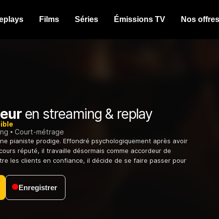
eplays
Films
Séries
Émissions TV
Nos offre
deur
en streaming & replay
ible
ing
Court-métrage
une pianiste prodige. Effondré psychologiquement après avoir
ours réputé, il travaille désormais comme accordeur de
re les clients en confiance, il décide de se faire passer pour
Enregistrer