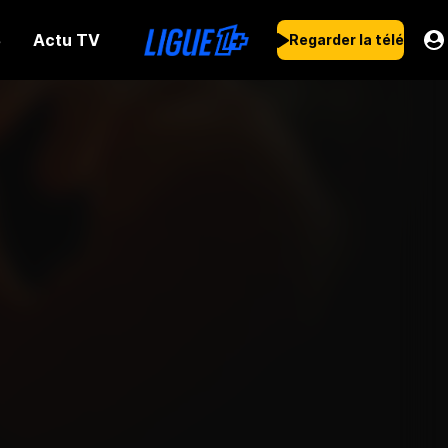
Actu TV
s
Regarder la télé