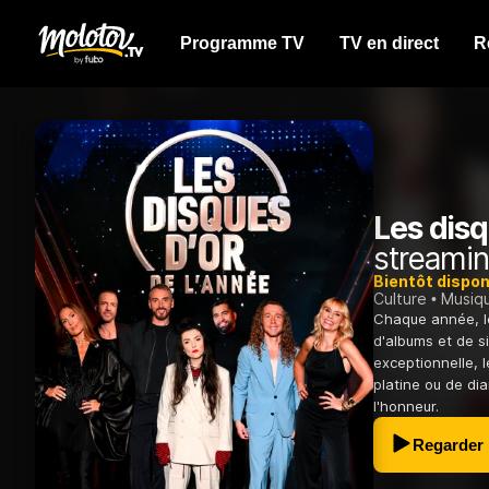
Programme TV
TV en direct
R
Les disq
streamin
Bientôt dispon
Culture
Musiq
Chaque année, le
d'albums et de s
exceptionnelle, 
platine ou de di
l'honneur.
Regarder