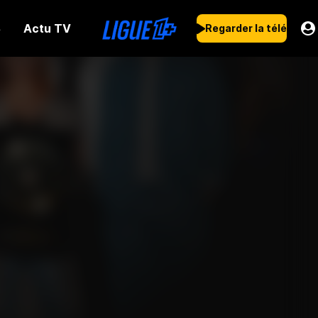
Actu TV
s
Regarder la télé