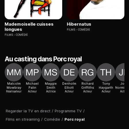
Mademoiselle cuisses
Hibernatus
longues
FILMS
COMÉDIE
FILMS
COMÉDIE
Au casting dans Porc royal
Malcolm
Michael
Maggie
Denholm
Richard
Tony
John
Mowbray
Palin
Smith
Elliott
Griffiths
Haygarth
Norming
Réalisateur
Acteur
Actrice
Acteur
Acteur
Acteur
Acteur
Regarder la TV en direct
/
Programme TV
/
Films en streaming
/
Comédie
/
Porc royal