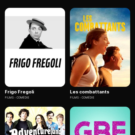
Frigo Fregoli
Les combattants
FILMS
COMÉDIE
FILMS
COMÉDIE