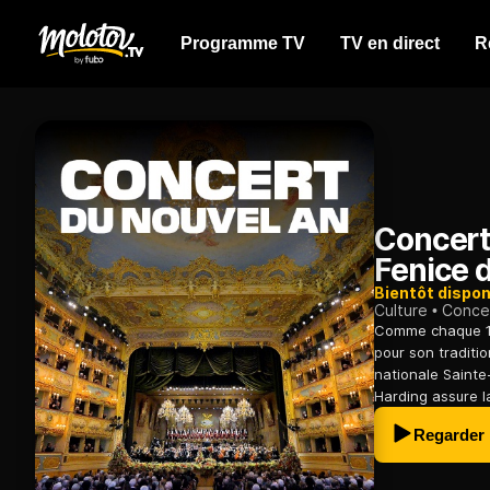
Programme TV
TV en direct
R
Concert
Fenice 
Bientôt dispon
Culture
Conce
Comme chaque 1er
pour son traditi
nationale Sainte
Harding assure l
Regarder