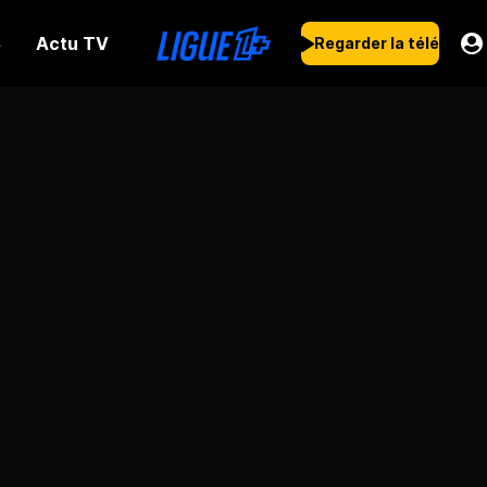
Actu TV
s
Regarder la télé