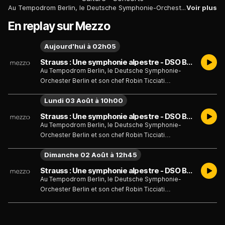
Au Tempodrom Berlin, le Deutsche Symphonie-Orchester Berlin et son chef Robin Ticciati présentent "Une symphonie alpestre" de Richard Strauss comme une randonnée musicale et philosophique en montagne avec le légendaire alpiniste Reinhold Messner.
Voir plus
En replay sur Mezzo
Aujourd'hui à 02h05
Strauss : Une symphonie alpestre - DSO Berlin, Robin Ticciati, Reinhold Messner
Au Tempodrom Berlin, le Deutsche Symphonie-
Orchester Berlin et son chef Robin Ticciati
présentent "Une symphonie alpestre" de Richard
Lundi 03 Août à 10h00
Strauss comme une randonnée musicale et
philosophique en montagne avec le légendaire
Strauss : Une symphonie alpestre - DSO Berlin, Robin Ticciati, Reinhold Messner
alpiniste Reinhold Messner.
Au Tempodrom Berlin, le Deutsche Symphonie-
Orchester Berlin et son chef Robin Ticciati
présentent "Une symphonie alpestre" de Richard
Dimanche 02 Août à 12h45
Strauss comme une randonnée musicale et
philosophique en montagne avec le légendaire
Strauss : Une symphonie alpestre - DSO Berlin, Robin Ticciati, Reinhold Messner
alpiniste Reinhold Messner.
Au Tempodrom Berlin, le Deutsche Symphonie-
Orchester Berlin et son chef Robin Ticciati
présentent "Une symphonie alpestre" de Richard
Strauss comme une randonnée musicale et
philosophique en montagne avec le légendaire