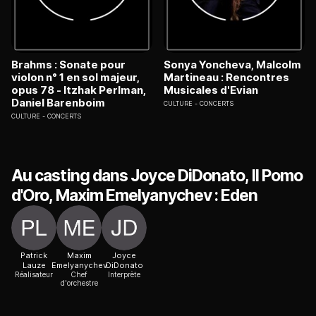
Brahms : Sonate pour
Sonya Yoncheva, Malcolm
violon n° 1 en sol majeur,
Martineau : Rencontres
opus 78 - Itzhak Perlman,
Musicales d'Evian
Daniel Barenboim
CULTURE
CONCERTS
CULTURE
CONCERTS
Au casting dans Joyce DiDonato, Il Pomo
d'Oro, Maxim Emelyanychev : Eden
Patrick
Maxim
Joyce
Lauze
Emelyanychev
DiDonato
Réalisateur
Chef
Interprète
d'orchestre