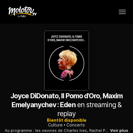
Joyce DiDonato, Il Pomo d'Oro, Maxim
Emelyanychev : Eden
en streaming &
replay
Bientôt disponible
Culture
Concerts
Au programme : les oeuvres de Charles Ives, Rachel Portman, Gustav Mahler, Marco Uccellini, Biagio Marini, Josef Mysliveček, Giovanni Valentini, Francesco Cavalli, Christoph Willibald Gluck et George Frideric Haendel.
Voir plus