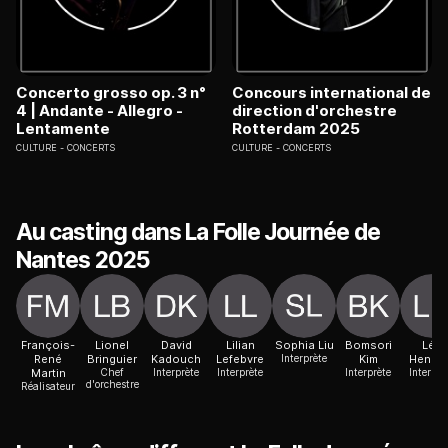
Concerto grosso op. 3 n°
Concours international de
4 | Andante - Allegro -
direction d'orchestre
Lentamente
Rotterdam 2025
CULTURE
CONCERTS
CULTURE
CONCERTS
Au casting dans La Folle Journée de
Nantes 2025
François-
Lionel
David
Lilian
Sophia Liu
Bomsori
Léa
René
Bringuier
Kadouch
Lefebvre
Interprète
Kim
Henni
Martin
Chef
Interprète
Interprète
Interprète
Interprè
d'orchestre
Réalisateur