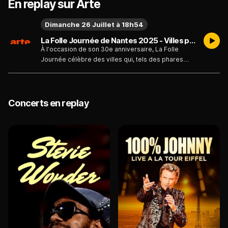
En replay sur Arte
Dimanche 26 Juillet à 18h54
La Folle Journée de Nantes 2025 - Villes phares : Vienne & Paris - Émission du dimanche 26 juillet
À l’occasion de son 30e anniversaire, La Folle
Journée célèbre des villes qui, tels des phares
éclairant le monde, ont, à un moment de leur
histoire, joué un rôle capital dans l’évolution de la
musique et des arts en général. Ce grand concert
de clôture relie ainsi Paris et Vienne au fil d’un
Concerts en replay
voyage riche de sonorités. Au programme : le
Quatuor Fidelio et Lilian Lefebvre s’emparent du
Quintette pour clarinette et cordes en la majeur de
Mozart ; le Geister Duo, formé des pianistes David
Salmon et Manuel Vieillard, joue la Marche militaire
n° 1 en ré majeur de Schubert ; Bomsori Kim,
Alexandra Conunova, Léa Hennino, Astrig
Siranossian, Maroussia Gentet et Lucile Dollat font
résonner la valse Roses du Sud de Johann Strauss
II, dans la transcription pour harmonium, p