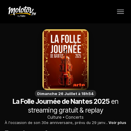
Dimanche 26 Juillet à 18h54
La Folle Journée de Nantes 2025
en
streaming gratuit & replay
Culture
Concerts
À l'occasion de son 30e anniversaire, prévu du 29 janvier au 2 février, La Folle Journée célèbre des villes qui ont, à un moment de leur histoire, joué un rôle capital dans l'évolution de la musique et des arts en général. Retransmis en direct, ce grand concert de clôture relie ainsi Paris et Vienne au fil d'un voyage riche de sonorités.
Voir plus