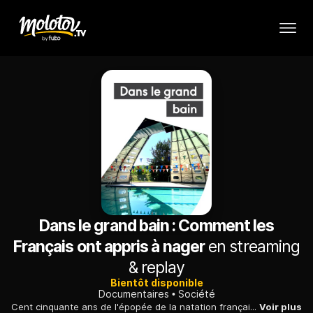
Dans le grand bain : Comment les
Français ont appris à nager
en streaming
& replay
Bientôt disponible
Documentaires
Société
Cent cinquante ans de l'épopée de la natation française, de la fin du XIXe siècle à nos jours, en passant par l'emblématique programme 1000 piscines des années 60 et 70. Un dessein ambitieux, d'envergure nationale, sans précédent dans l'histoire du sport français. Ou comment une vision politique a fait de la France l'une des meilleures nations mondiales dans le domaine de la natation.
Voir plus