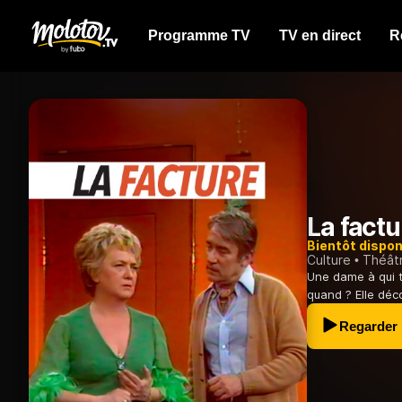
Programme TV
TV en direct
R
La factu
Bientôt dispon
Culture
Théât
Une dame à qui to
quand ? Elle déc
Regarder