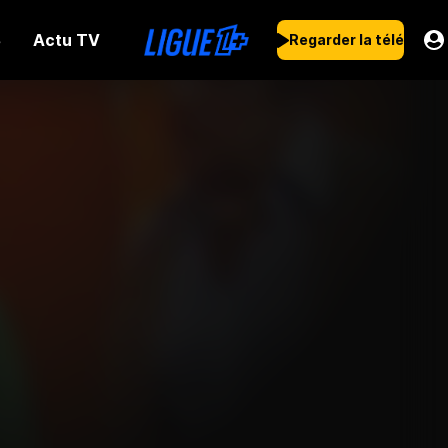
Actu TV
s
Regarder la télé