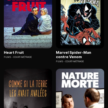
Heart Fruit
Marvel Spider-Man
contre Venom
FILMS
COURT-MÉTRAGE
FILMS
COURT-MÉTRAGE