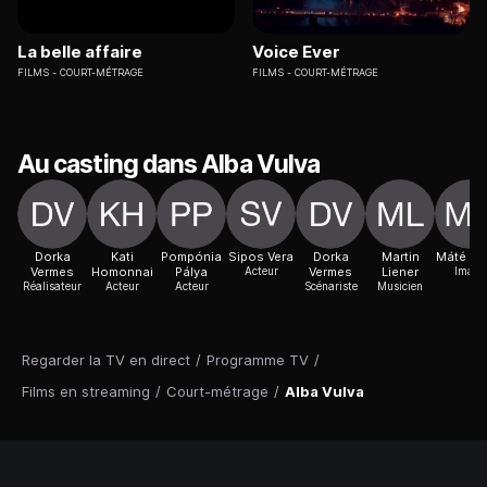
La belle affaire
Voice Ever
FILMS
COURT-MÉTRAGE
FILMS
COURT-MÉTRAGE
Au casting dans Alba Vulva
Dorka
Kati
Pompónia
Sipos Vera
Dorka
Martin
Máté Ku
Vermes
Homonnai
Pálya
Acteur
Vermes
Liener
Image
Réalisateur
Acteur
Acteur
Scénariste
Musicien
Regarder la TV en direct
/
Programme TV
/
Films en streaming
/
Court-métrage
/
Alba Vulva