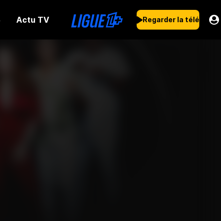
Actu TV
s
Regarder la télé