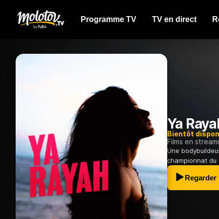
Programme TV
TV en direct
R
Ya Raya
Bientôt dispon
Films en stream
Une bodybuildeus
championnat du 
Regarder