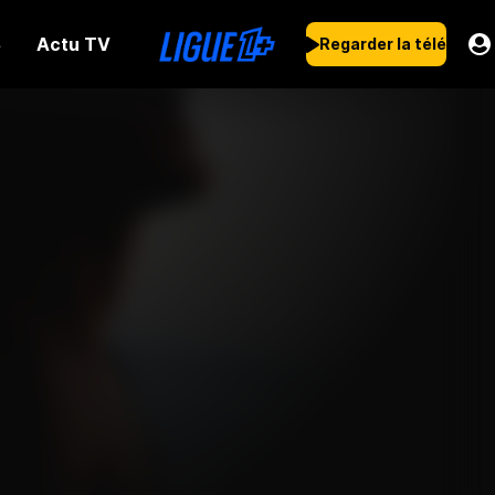
Actu TV
s
Regarder la télé