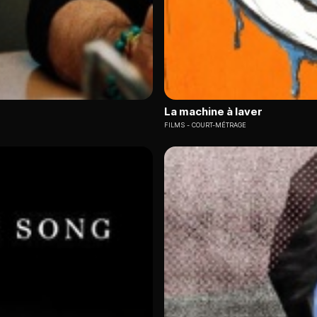
La machine à laver
FILMS
COURT-MÉTRAGE