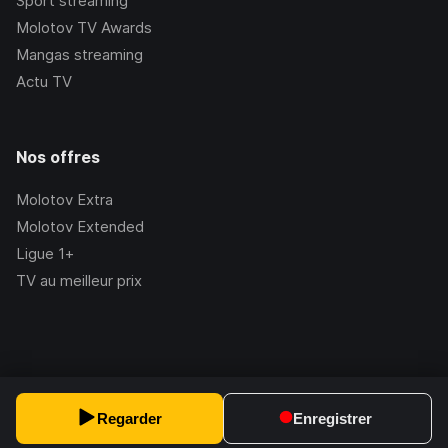
Sport streaming
Molotov TV Awards
Mangas streaming
Actu TV
Nos offres
Molotov Extra
Molotov Extended
Ligue 1+
TV au meilleur prix
©Molotov
2026
, Version:
2.228.1
Regarder
Enregistrer