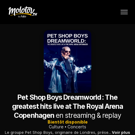
Pet Shop Boys Dreamworld : The
greatest hits live at The Royal Arena
Copenhagen
en streaming & replay
Bientôt disponible
Culture
Concerts
Le groupe Pet Shop Boys, originaire de Londres, présente sa tournée couronnée de succès, "Dreamworld", pour la première au cinéma et dans les salles du monde entier, à l'occasion de deux dates uniques. Durant ce spectacle enregistré à la Royal Arena de Copenhague, à guichets fermés, Neil Tennant et Chris Lowe ont tenu un show ambitieux devant un public en folie. Réalisé par David Barnard avec des moyens techniques hors du commun, et notamment quatorze caméras, ce film permet de redécouvrir les plus grands succès de ce groupe formé en 1981, tels que "West End Girls", "Suburbia", "Opportunities" ("Let's Make Lots of Money").
Voir plus