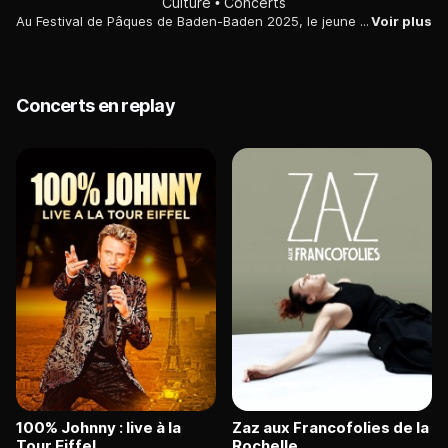
Culture
Concerts
Au Festival de Pâques de Baden-Baden 2025, le jeune Sud-Coréen Seong-Jin Cho interprète le "Concerto pour piano n°5" (dit "L'Empereur") de Beethoven, au côté de l'Orchestre philharmonique de Berlin, dirigé par Jakub Hrusa. Vainqueur du concours Chopin en 2015, le soliste est artiste en résidence auprès de la phalange allemande depuis le début de la saison.
Voir plus
Concerts en replay
100% Johnny : live à la
Zaz aux Francofolies de la
Tour Eiffel
Rochelle