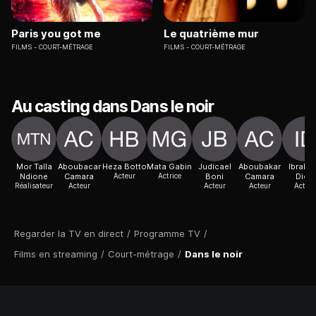
Paris you got me
Le quatrième mur
FILMS
COURT-MÉTRAGE
FILMS
COURT-MÉTRAGE
Au casting dans Dans le noir
Mor Talla
Aboubacar
Heza Botto
Mata Gabin
Judicael
Aboubakar
Ibrahi
Ndione
Camara
Acteur
Actrice
Boni
Camara
Diop
Réalisateur
Acteur
Acteur
Acteur
Acteur
Regarder la TV en direct
/
Programme TV
/
Films en streaming
/
Court-métrage
/
Dans le noir