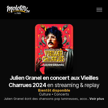
Julien Granel en concert aux Vieilles
Charrues 2024
en streaming & replay
Bientôt disponible
Culture
Concerts
Julien Granel écrit des chansons pop lumineuses, accompagnées de clips délurés et bariolés influencés par l'univers de Mika, qu'il a découvert quand il était encore adolescent. Il a publié "Cooleur", son premier album, en 2022; Deux ans plus tard, il était au festival des Vieilles Charrues.
Voir plus