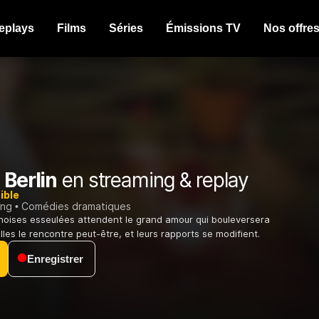
eplays
Films
Séries
Émissions TV
Nos offre
 Berlin
en streaming & replay
ible
ing
Comédies dramatiques
noises esseulées attendent le grand amour qui bouleversera
'elles le rencontre peut-être, et leurs rapports se modifient.
Enregistrer