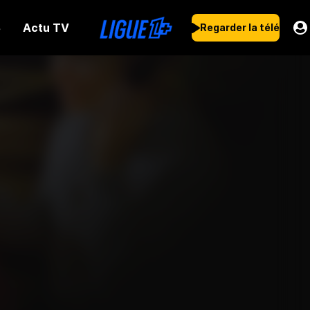
Actu TV
s
Regarder la télé