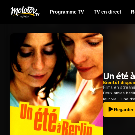
Programme TV
TV en direct
R
Un été à
Bientôt dispon
Films en stream
Deux amies berli
leur vie. L'une d
Regarder