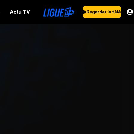
Actu TV
s
Regarder la télé