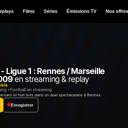
eplays
Films
Séries
Émissions TV
Nos offre
 - Ligue 1 : Rennes / Marseille
009
en streaming & replay
ible
ming
Football en streaming
ersant et huit buts dans un duel spectaculaire à Rennes.
Enregistrer