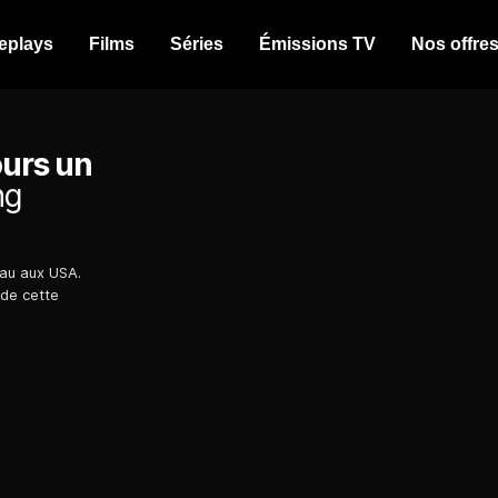
eplays
Films
Séries
Émissions TV
Nos offre
ours un
ng
eau aux USA.
 de cette