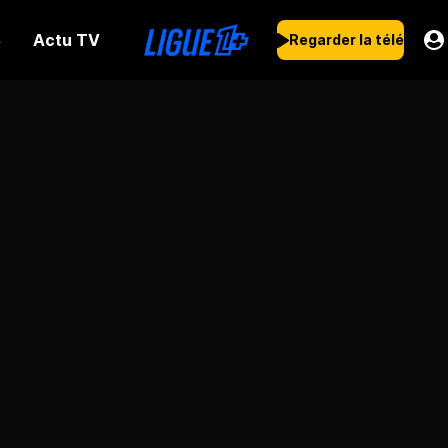
Actu TV
s
Regarder la télé