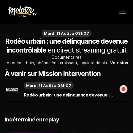
Mardi 11 Août à 03h07
Rodéo urbain : une délinquance devenue
incontrôlable
en direct streaming gratuit
Documentaires
Le rodéo urbain, phénomène croissant, inquiète de plus en plus les autorités et les riverains. Ces courses sauvages de motos et de quads, souvent illégales, mettent en danger la sécurité de tous.
Voir plus
À venir sur Mission Intervention
Mardi 11 Août à 03h07
Rodéo urbain : une délinquance devenue incontrôlable du mardi 11 août
Indéterminé en replay