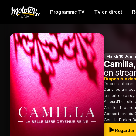
Programme TV
TV en direct
R
Mardi 16 Juin 
Camilla,
en strea
Disponible da
Documentaires
Dans les années 
la maîtresse roy
Aujourd'hui, ell
Charles III penda
Consort lors du 
Camilla Parker B
Regarder