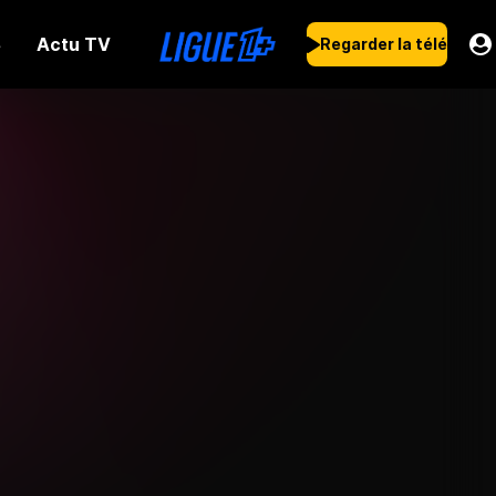
Actu TV
s
Regarder la télé