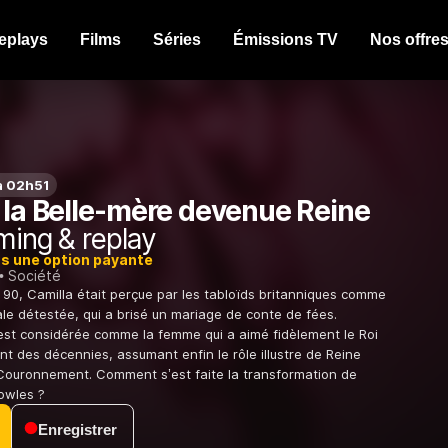
eplays
Films
Séries
Émissions TV
Nos offre
à 02h51
 la Belle-mère devenue Reine
ming & replay
ns une option payante
Société
90, Camilla était perçue par les tabloïds britanniques comme
ale détestée, qui a brisé un mariage de conte de fées.
e est considérée comme la femme qui a aimé fidèlement le Roi
nt des décennies, assumant enfin le rôle illustre de Reine
Couronnement. Comment s’est faite la transformation de
owles ?
Enregistrer