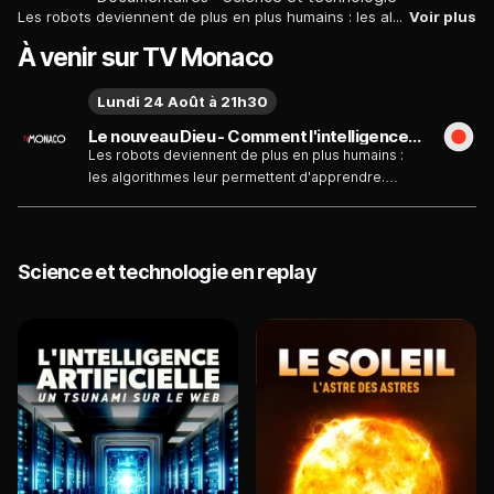
Les robots deviennent de plus en plus humains : les algorithmes leur permettent d'apprendre. Parallèlement, de plus en plus de décisions sont confiées à l'intelligence artificielle. Mais qu'est-ce qui distingue les processus de pensée des humains et des machines ? Découvrez les opportunités et les dangers de l'intelligence artificielle.
Voir plus
À venir sur TV Monaco
Lundi 24 Août à 21h30
Le nouveau Dieu - Comment l'intelligence artificielle est en train de changer le monde du lundi 24 août
Les robots deviennent de plus en plus humains :
les algorithmes leur permettent d'apprendre.
Parallèlement, de plus en plus de décisions sont
confiées à l'intelligence artificielle. Mais qu'est-ce
qui distingue les processus de pensée des
humains et des machines ? Découvrez les
Science et technologie en replay
opportunités et les dangers de l'intelligence
artificielle.