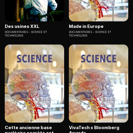
Des usines XXL
Made in Europe
DOCUMENTAIRES
SCIENCE ET
DOCUMENTAIRES
SCIENCE ET
TECHNOLOGIE
TECHNOLOGIE
Cette ancienne base
VivaTech x Bloomberg
nucléaire secrète est
Awards