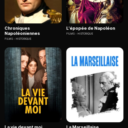
Chroniques
L'épopée de Napoléon
Napoléoniennes
FILMS
HISTORIQUE
FILMS
HISTORIQUE
La vie devant moi
La Marseillaise