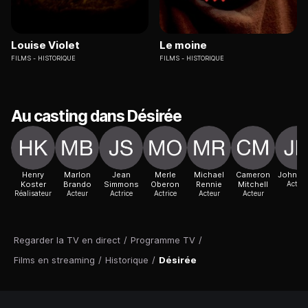
Louise Violet
Le moine
FILMS
HISTORIQUE
FILMS
HISTORIQUE
Au casting dans Désirée
Henry
Marlon
Jean
Merle
Michael
Cameron
John Ho
Koster
Brando
Simmons
Oberon
Rennie
Mitchell
Acteur
Réalisateur
Acteur
Actrice
Actrice
Acteur
Acteur
Regarder la TV en direct
/
Programme TV
/
Films en streaming
/
Historique
/
Désirée