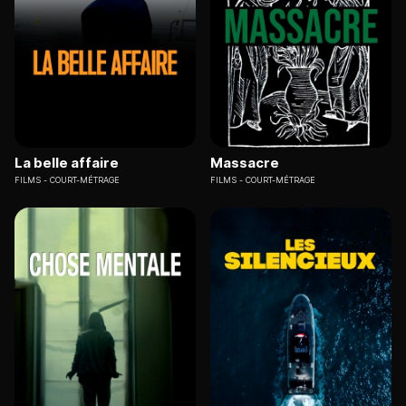
La belle affaire
Massacre
FILMS
COURT-MÉTRAGE
FILMS
COURT-MÉTRAGE