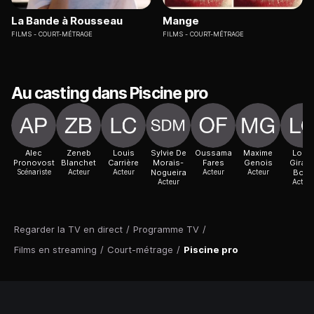
La Bande à Rousseau
Mange
FILMS
COURT-MÉTRAGE
FILMS
COURT-MÉTRAGE
Au casting dans Piscine pro
Alec
Zeneb
Louis
Sylvie De
Oussama
Maxime
Louis
Pronovost
Blanchet
Carrière
Morais-
Fares
Genois
Girard
Scénariste
Acteur
Acteur
Nogueira
Acteur
Acteur
Bock
Acteur
Acteur
Regarder la TV en direct
/
Programme TV
/
Films en streaming
/
Court-métrage
/
Piscine pro