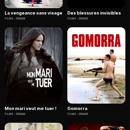
La vengeance sans visage
Des blessures invisibles
FILMS
DRAME
FILMS
DRAME
Mon mari veut me tuer !
Gomorra
FILMS
DRAME
FILMS
DRAME