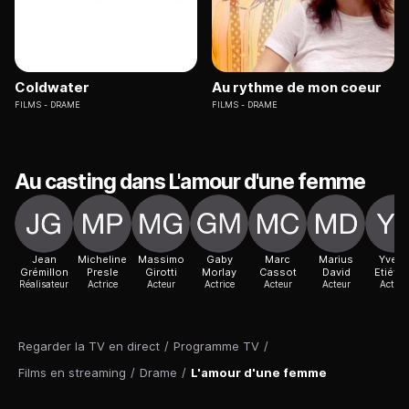
Coldwater
Au rythme de mon coeur
FILMS
DRAME
FILMS
DRAME
Au casting dans L'amour d'une femme
Jean
Micheline
Massimo
Gaby
Marc
Marius
Yvett
Grémillon
Presle
Girotti
Morlay
Cassot
David
Etiéva
Réalisateur
Actrice
Acteur
Actrice
Acteur
Acteur
Actric
Regarder la TV en direct
/
Programme TV
/
Films en streaming
/
Drame
/
L'amour d'une femme