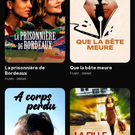
La prisonnière de
Que la bête meure
Bordeaux
FILMS
DRAME
FILMS
DRAME