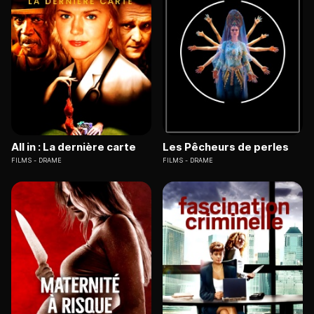
All in : La dernière carte
Les Pêcheurs de perles
FILMS
DRAME
FILMS
DRAME