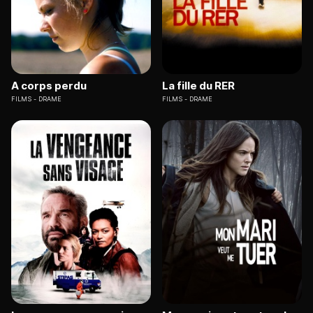
A corps perdu
La fille du RER
FILMS
DRAME
FILMS
DRAME