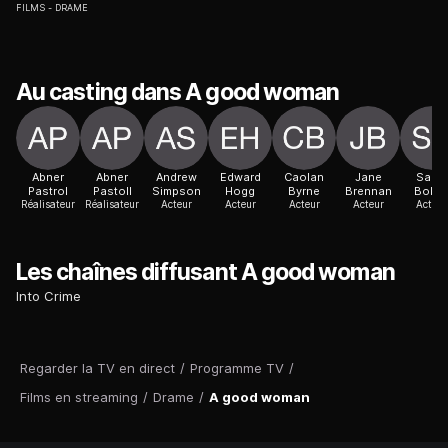
FILMS
DRAME
Au casting dans A good woman
Abner
Abner
Andrew
Edward
Caolan
Jane
Sara
Pastrol
Pastoll
Simpson
Hogg
Byrne
Brennan
Bolge
Réalisateur
Réalisateur
Acteur
Acteur
Acteur
Acteur
Actric
Les chaînes diffusant A good woman
Into Crime
Regarder la TV en direct
/
Programme TV
/
Films en streaming
/
Drame
/
A good woman