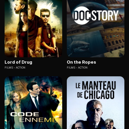
Lord of Drug
On the Ropes
FILMS
ACTION
FILMS
ACTION