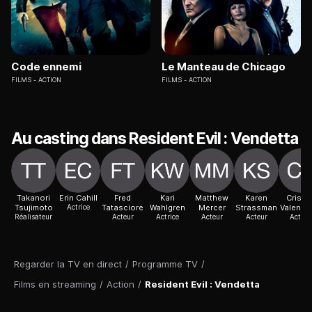
Code ennemi
Le Manteau de Chicago
FILMS
ACTION
FILMS
ACTION
Au casting dans Resident Evil : Vendetta
Takanori
Erin Cahill
Fred
Kari
Matthew
Karen
Cristi
Tsujimoto
Actrice
Tatasciore
Wahlgren
Mercer
Strassman
Valenzu
Réalisateur
Acteur
Actrice
Acteur
Acteur
Actric
Regarder la TV en direct
/
Programme TV
/
Films en streaming
/
Action
/
Resident Evil : Vendetta