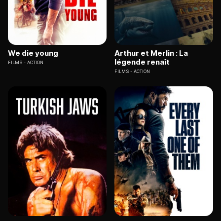
We die young
Arthur et Merlin : La
légende renaît
FILMS
ACTION
FILMS
ACTION