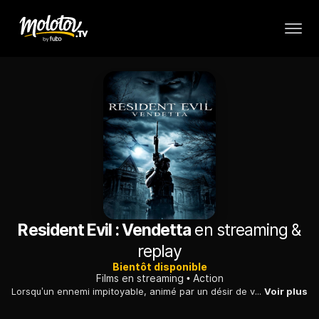
Resident Evil : Vendetta
en streaming &
replay
Bientôt disponible
Films en streaming
Action
Lorsqu’un ennemi impitoyable, animé par un désir de vengeance, libère un nouveau virus brutal et mortel, le capitaine du BSAA Chris Redfield fait appel à l’agent Leon S. Kennedy et à la professeure Rebecca Chambers pour arrêter ce marchand de mort et sauver la ville de New York.
Voir plus