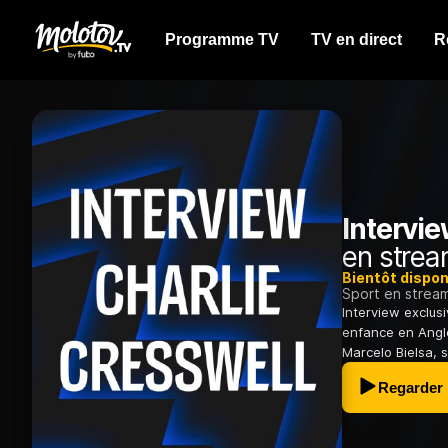
Programme TV
TV en direct
R
Intervie
en strea
Bientôt dispon
Sport en strea
Interview exclus
enfance en Angl
Marcelo Bielsa, 
Regarder