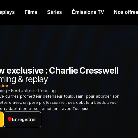
eplays
Films
Séries
Émissions TV
Nos offre
w exclusive : Charlie Cresswell
ming & replay
ible
ming
Football en streaming
ive du très prometteur défenseur toulousain, pour aborder son
eterre avec un père professionnel, ses débuts à Leeds avec
son adaptation et ses ambitions avec Toulouse…
Enregistrer