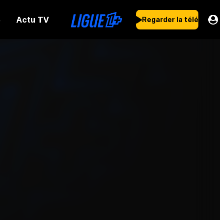
Actu TV
s
Regarder la télé