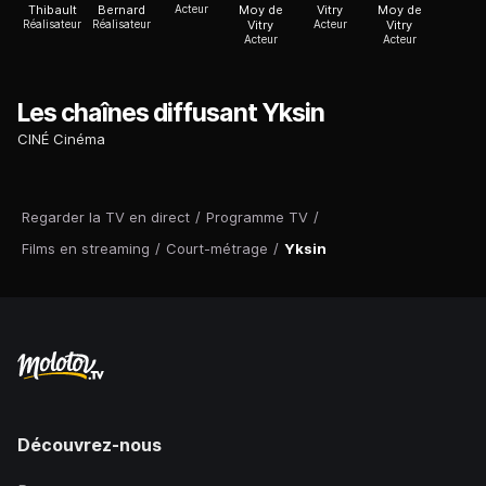
Thibault
Bernard
Acteur
Moy de
Vitry
Moy de
Réalisateur
Réalisateur
Vitry
Acteur
Vitry
Acteur
Acteur
Les chaînes diffusant Yksin
CINÉ Cinéma
Regarder la TV en direct
/
Programme TV
/
Films en streaming
/
Court-métrage
/
Yksin
Découvrez-nous