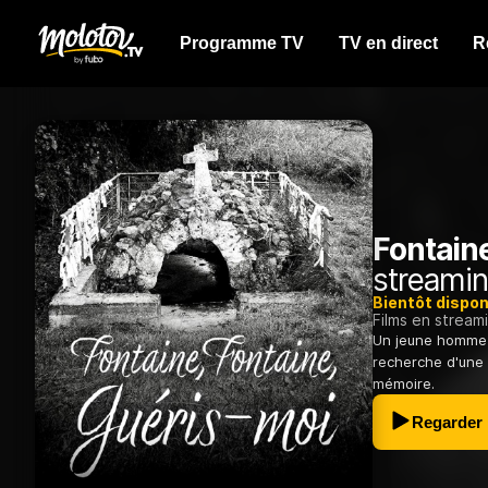
Programme TV
TV en direct
R
Fontaine
streamin
Bientôt dispon
Films en stream
Un jeune homme r
recherche d'une 
mémoire.
Regarder