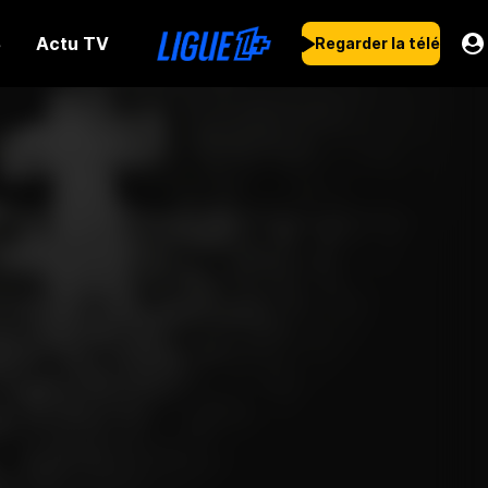
Actu TV
s
Regarder la télé