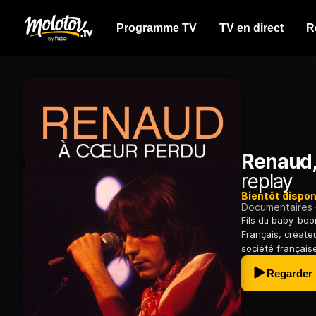
Programme TV
TV en direct
R
Renaud,
replay
Bientôt dispon
Documentaires
Fils du baby-boo
Français, créate
société française
Regarder