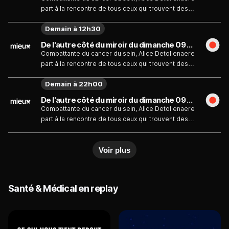
part à la rencontre de tous ceux qui trouvent des
solutions pour améliorer l'image de soi lorsque
Demain à 12h30
l'on affronte une maladie.
De l'autre côté du miroir du dimanche 09 août
Combattante du cancer du sein, Alice Detollenaere
part à la rencontre de tous ceux qui trouvent des
solutions pour améliorer l'image de soi lorsque
Demain à 22h00
l'on affronte une maladie.
De l'autre côté du miroir du dimanche 09 août
Combattante du cancer du sein, Alice Detollenaere
part à la rencontre de tous ceux qui trouvent des
solutions pour améliorer l'image de soi lorsque
l'on affronte une maladie.
Voir plus
Santé & Médical en replay