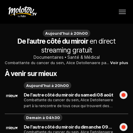
Aujourd'hui à 20h00
De l'autre côté du miroir
en direct
streaming gratuit
Documentaires
Santé & Médical
Combattante du cancer du sein, Alice Detollenaere part à la rencontre de tous ceux qui trouvent des solutions pour améliorer l'image de soi lorsque l'on affronte une maladie.
Voir plus
À venir sur mieux
Aujourd'hui à 20h00
De l'autre côté du miroir du samedi 08 août
Combattante du cancer du sein, Alice Detollenaere
part à la rencontre de tous ceux qui trouvent des
solutions pour améliorer l'image de soi lorsque
Demain à 04h30
l'on affronte une maladie.
De l'autre côté du miroir du dimanche 09 août
Combattante du cancer du sein, Alice Detollenaere