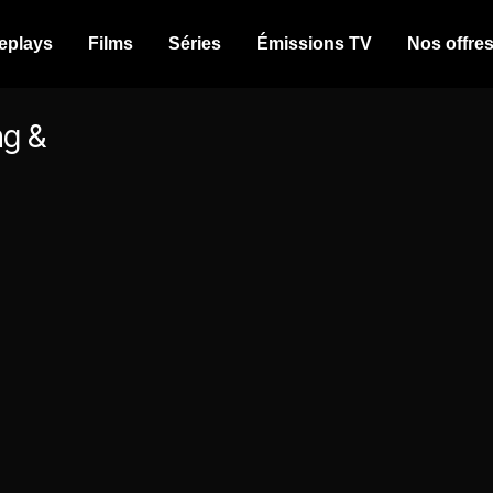
eplays
Films
Séries
Émissions TV
Nos offre
ng &