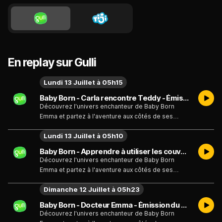
En replay sur Gulli
Lundi 13 Juillet à 05h15
Baby Born - Carla rencontre Teddy - Émission du lundi 13 juillet
Découvrez l'univers enchanteur de Baby Born
Emma et partez à l'aventure aux côtés de ses
adorables compagnons : l'ourson Teddy, le canard
Lundi 13 Juillet à 05h10
Berta, sa meilleure amie Eva et toute une joyeuse
bande ! Explorez un monde magique où l'amitié et
Baby Born - Apprendre à utiliser les couverts - Émission du lundi 13 juillet
l'imagination n'o
Découvrez l'univers enchanteur de Baby Born
Emma et partez à l'aventure aux côtés de ses
adorables compagnons : l'ourson Teddy, le canard
Dimanche 12 Juillet à 05h23
Berta, sa meilleure amie Eva et toute une joyeuse
bande ! Explorez un monde magique où l'amitié et
Baby Born - Docteur Emma - Émission du dimanche 12 juillet
l'imagination n'o
Découvrez l'univers enchanteur de Baby Born