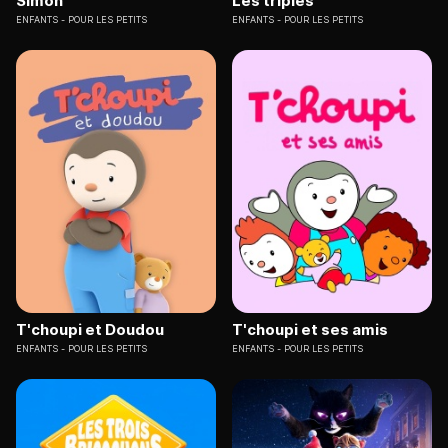
Simon
Les triplés
ENFANTS
POUR LES PETITS
ENFANTS
POUR LES PETITS
T'choupi et Doudou
T'choupi et ses amis
ENFANTS
POUR LES PETITS
ENFANTS
POUR LES PETITS