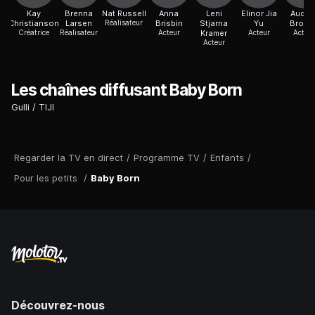
Kay
Brenna
Nat Russell
Anna
Leni
Elinor Jia
Audre
Christianson
Larsen
Réalisateur
Brisbin
Stjarna
Yu
Brook
Créatrice
Réalisateur
Acteur
Kramer
Acteur
Acteur
Acteur
Les chaînes diffusant Baby Born
Gulli
TIJI
Regarder la TV en direct
/
Programme TV
/
Enfants
/
Pour les petits
/
Baby Born
Découvrez-nous