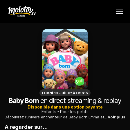
Lundi 13 Juillet à 05h15
Baby Born
en direct streaming & replay
Disponible dans une option payante
Enfants
Pour les petits
Découvrez l'univers enchanteur de Baby Born Emma et partez à l'aventure aux côtés de ses adorables compagnons : l'ourson Teddy, le canard Berta, sa meilleure amie Eva et toute une joyeuse bande ! Explorez un monde magique où l'amitié et l'imagination n'o
Voir plus
A regarder sur…