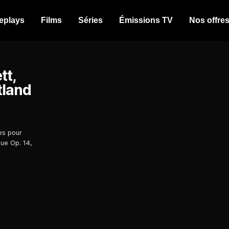
eplays
Films
Séries
Émissions TV
Nos offre
tt,
tland
es pour
ue Op. 14,