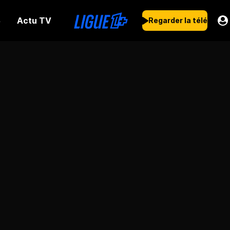
Actu TV
s
Regarder la télé