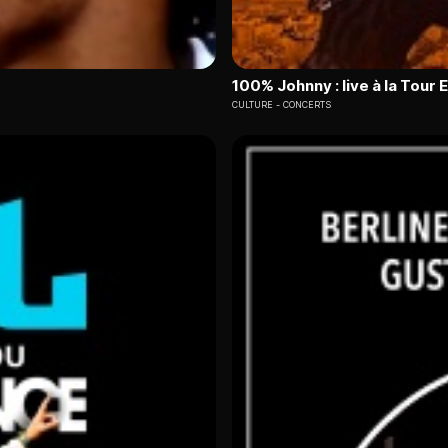
100% Johnny : live à la Tour E
CULTURE
CONCERTS