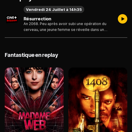
Vendredi 24 Juillet à 14h35
Résurrection
An 2068. Peu après avoir subi une opération du
cerveau, une jeune femme se réveille dans un
monde en ruines. Piégée dans un état semi-éveillé
qui ressemble à un rêve, elle tombe sur le cadavre
d'un robot humanoïde auquel elle confie des récits
liés à l'Histoire de la Chine, ce qui lui permet de se
Fantastique en replay
sortir peu à peu de sa léthargie. A la fin de ses
récits, elle fait face à un dilemme cornélien :
retourner dans le monde réel, ou rester avec ce
mystérieux robot pour lequel elle s'est prise
d'affection...