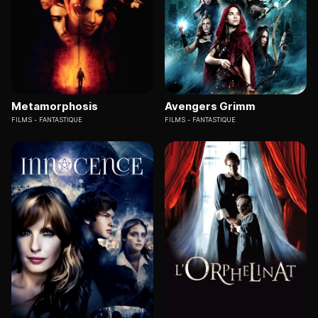
Metamorphosis
Avengers Grimm
FILMS
FANTASTIQUE
FILMS
FANTASTIQUE