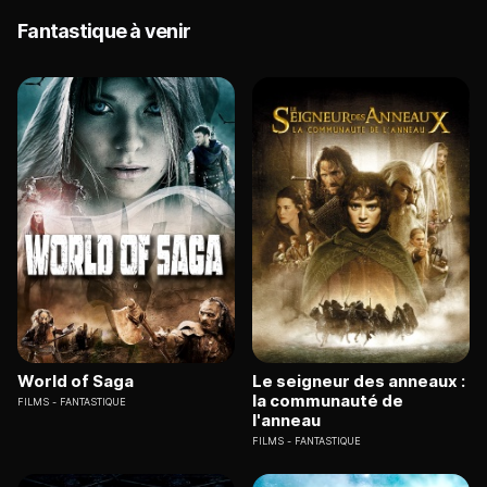
Fantastique à venir
World of Saga
Le seigneur des anneaux :
la communauté de
FILMS
FANTASTIQUE
l'anneau
FILMS
FANTASTIQUE