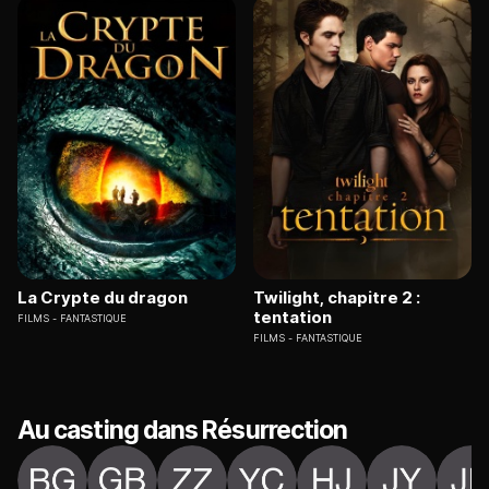
La Crypte du dragon
Twilight, chapitre 2 :
tentation
FILMS
FANTASTIQUE
FILMS
FANTASTIQUE
Au casting dans Résurrection