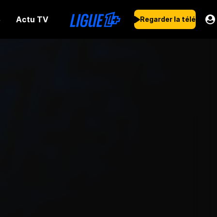
Actu TV
s
Regarder la télé