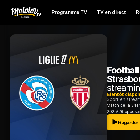
Programme TV
TV en direct
R
Football
Strasbo
streamin
Bientôt dispon
Sport en strea
Match de la 34è
2025/26 oppos
Regarder