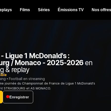
eplays
Films
Séries
Émissions TV
Nos offre
 - Ligue 1 McDonald's :
urg / Monaco - 2025-2026
en
g & replay
ible
ming
Football en streaming
me journée du Championnat de France de Ligue 1 McDonald's
ant STRASBOURG et AS MONACO.
Enregistrer