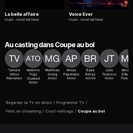
La belle affaire
Voice Ever
FILMS
COURT-MÉTRAGE
FILMS
COURT-MÉTRAGE
Au casting dans Coupe au bol
Tamara
Ambrine
Matthias
Almaz
Baya
Julie
Michel
Vittoz
Trigo
Girbig
Papatakis
Rehaz
Tedesco
D'Aven
Réalisateur
Ouaked
Acteur
Acteur
Actrice
Acteur
Producte
Acteur
Regarder la TV en direct
/
Programme TV
/
Films en streaming
/
Court-métrage
/
Coupe au bol