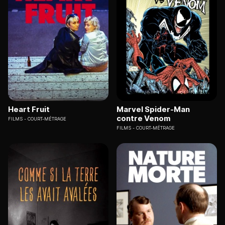
Heart Fruit
Marvel Spider-Man
contre Venom
FILMS
COURT-MÉTRAGE
FILMS
COURT-MÉTRAGE