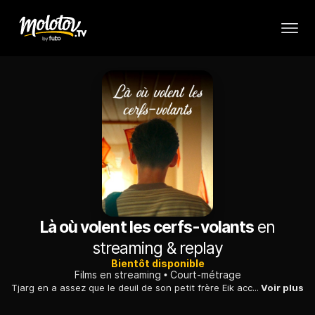
Là où volent les cerfs-volants
en
streaming & replay
Bientôt disponible
Films en streaming
Court-métrage
Tjarg en a assez que le deuil de son petit frère Eik accapare tout. En mémoire de leur mère décédée, le garçon plie des cerfs-volants en papier dont il remplit l'appartement.
Voir plus